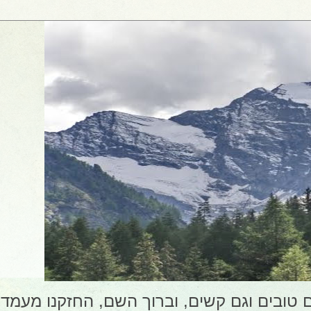
 השבט (2) ראינו זמנים טובים וגם קשים, וברוך השם, הח