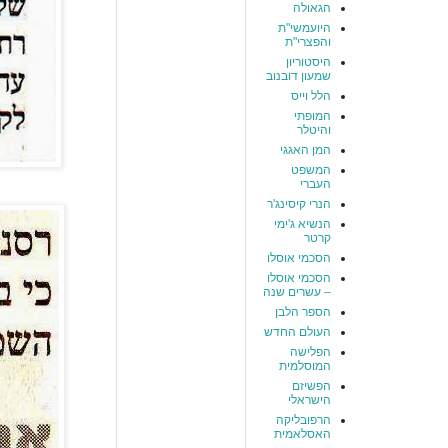
הגאולה
היועמשי"ת
והפצרי"ת
היסטוריון
שמעון דובנוב
הלל וייס
המופתי
והיטלר
המן האגגי
המשפט
העברי
הנרי קיסינג'ר
הנשיא ג'ימי
קרטר
הסכמי אוסלו
הסכמי אוסלו
– עשרים שנה
הספר הלבן
העולם החדש
הפלישה
המוסלמית
הפשיזם
הישראלי
הרפובליקה
האסלאמית