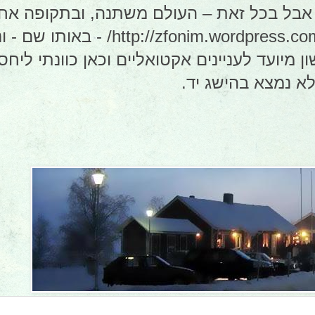
אבל בכל זאת – העולם משתנה, ובתקופה אחר
בלוג נוסף: מיומנו של זקן השבט - om
יועד לעניינים אקטואליים וכאן כוונתי ליחס א
א נמצא בהישג יד.