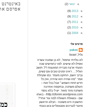
באינטרנט –
◄
ינואר
(2)
אפרסם את 
(9)
2013
◄
(9)
2012
◄
(7)
2011
◄
(2)
2010
◄
(1)
2004
◄
פרטים עלי
yakov
גליל, Israel
לא נולדתי אתמול , לא בן שמונה עשרה
ואפילו לא שישים. לפני כחמישים שנה
הגעתי ארצה מברית המועצות ז”ל. תושב
הגליל…. ראינו זמנים טובים וגם קשים,
וברוך השם, החזקנו מעמד. כמו שקהלת
אמר: "מה-שהיה הוא שיהיה, ואין כל
חדש תחת השמש." אבל בכל זאת –
העולם משתנה, ובתקופה אחרונה
משתנה מהר מאוד. יש לי בלוג נוסף:
http://zfonim.wordpress.com/ - באותו
שם - ונשאלת השאלה למה עוד אחד?
התשובה היא פשוטה - הבלוג הראשון
מיועד לעניינים אקטואליים וכאן כוונתי