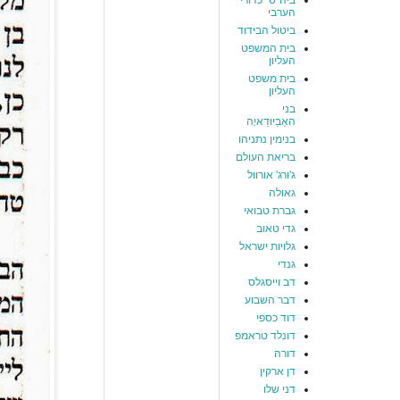
ביה"ס "כדורי"
הערבי
ביטול הבידוד
בית המשפט
העליון
בית משפט
העליון
בני
האַבַּיוּדַאיָה
בנימין נתניהו
בריאת העולם
ג'ורג' אורוול
גאולה
גברת טבואי
גדי טאוב
גלויות ישראל
גנדי
דב וייסגלס
דבר השבוע
דוד כספי
דונלד טראמפ
דורה
דן ארקין
דני שלו