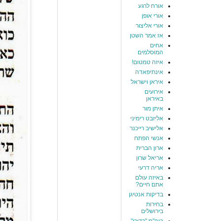
אורח לרגע
אורי אופן
אורי אליצור
אז אמר השטן
אחים
המוסלמים
איזה טמטום!
אינתיפאדה
איראן וישראל
אירועים
באיראן
איתן מור
אליזבט רימיני
אלישיב רייכנר
אנשי הפתח
ארון הברית
אריאל שרון
אריה דרעי
באיזה עולם
אתם חיים?
בדיקות אנטיגן
בחירות
בירושלים