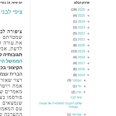
ארכיון הבלוג
יום שישי, 14 במרץ 2014
(18)
2026
◄
ציפי לבני.
(4)
2025
◄
(1)
2024
◄
(3)
2023
◄
ציפורה לבנ
(5)
2022
◄
שמטרתם הי
(1)
2021
◄
את עורה ו
(8)
2020
◄
לדעת, אב
(13)
2019
◄
תגובותיה 
(4)
2018
◄
הממשל היו
(4)
2017
◄
הקיצוני בכ
(6)
2016
◄
הברית עצמה
(9)
2014
▼
רצוי שאזר
◄
נובמבר
(3)
אמת ויושר
◄
יולי
(1)
מאמרים של
▼
מרץ
(2)
פורסמו בע
ציפי לבני.
שנמצאים בר
שלום רוזנברג "פתולוגיה של שנאה
עצמית"
עם המאמר 
ההערכה של
◄
פברואר
(1)