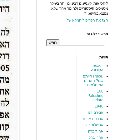
ליחס אותו לעניינים רציניים יותר בעיקר
מסמכים היסטוריים ולחומר אחר שלא
נמצא בהישג יד
הצג את הפרופיל המלא שלי
חפש בבלוג זה
תוויות
- מגפת
הקורונה
(Nice) הייתם
שם? האחים
המוסלמים
100
Palestine
before
1940
אבירם זינו
אברהם אבינו
אבשלום קור
אהוד ברק
אהרן ברק