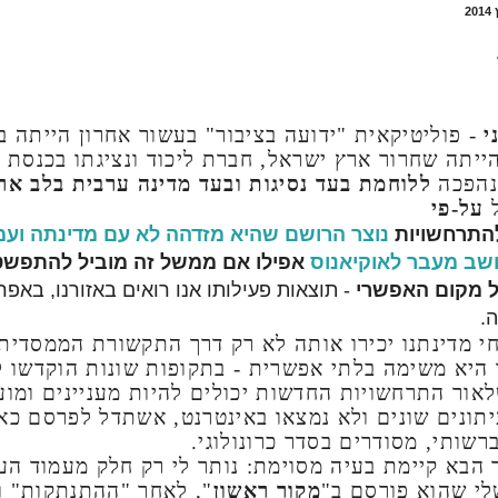
י
- פוליטיקאית "ידועה בציבור" בעשור אחרון הייתה ב
יתה שחרור ארץ ישראל, חברת ליכוד ונציגתו בכנסת 
נהפכה
ללוחמת בעד נסיגות ובעד מדינה ערבית בלב אר
ל
על-פי
להתרחשויות
נוצר הרושם שהיא מזדהה לא עם מדינתה ועמ
שב מעבר לאוקיאנוס
אפילו אם ממשל זה מוביל להתפש
ל מקום האפשרי
- תוצאות פעילותו אנו רואים באזורנו, באפ
.
חי מדינתנו יכירו אותה לא רק דרך התקשורת הממסדית
 היא משימה בלתי אפשרית - בתקופות שונות הוקדשו ל
אור התרחשויות החדשות יכולים להיות מעניינים ומוע
יתונים שונים ולא נמצאו באינטרנט, אשתדל לפרסם כא
שותי, מסודרים בסדר כרונולוגי.
הבא קיימת בעיה מסוימת: נותר לי רק חלק מעמוד הע
י שהוא פורסם ב"
מקור ראשון
", לאחר "ההתנתקות" ומ